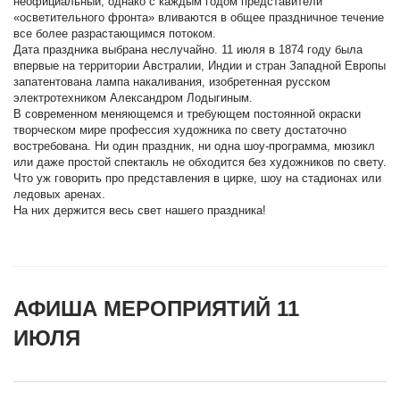
неофициальный, однако с каждым годом представители
«осветительного фронта» вливаются в общее праздничное течение
все более разрастающимся потоком.
Дата праздника выбрана неслучайно. 11 июля в 1874 году была
впервые на территории Австралии, Индии и стран Западной Европы
запатентована лампа накаливания, изобретенная русском
электротехником Александром Лодыгиным.
В современном меняющемся и требующем постоянной окраски
творческом мире профессия художника по свету достаточно
востребована. Ни один праздник, ни одна шоу-программа, мюзикл
или даже простой спектакль не обходится без художников по свету.
Что уж говорить про представления в цирке, шоу на стадионах или
ледовых аренах.
На них держится весь свет нашего праздника!
АФИША МЕРОПРИЯТИЙ 11
ИЮЛЯ