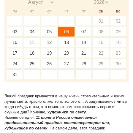
ПН
ВТ
СР
ЧТ
ПТ
СБ
ВС
01
02
03
04
05
06
07
08
09
10
11
12
13
14
15
16
17
18
19
20
21
22
23
24
25
26
27
28
29
30
31
Любой праздник врывается в нашу жизнь стремительным и ярким
лучом света, красного, желтого, золотого… А задумывались ли вы
когда-нибудь о том, кто помогает нам раскрашивать серые и
скучные дни? Конечно,
художники по свету
.
Именно сегодня,
11 июля в России отмечается
профессиональный праздник светооператоров или,
художников по свету
. На самом деле, этот праздник