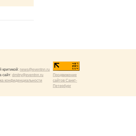
й критикой:
news@eventnn.ru
а сайт:
dmitry@eventnn.ru
Продвижение
ика конфиденциальности
сайтов Санкт-
Петербург