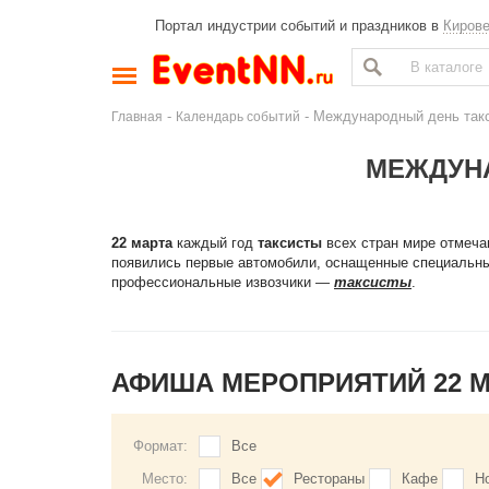
Портал индустрии событий и праздников в
Киров
-
- Международный день так
Главная
Календарь событий
МЕЖДУН
22 марта
каждый год
таксисты
всех стран мире отмеча
появились первые автомобили, оснащенные специальным
профессиональные извозчики —
таксисты
.
АФИША МЕРОПРИЯТИЙ 22 
Формат:
Все
Место:
Все
Рестораны
Кафе
Н