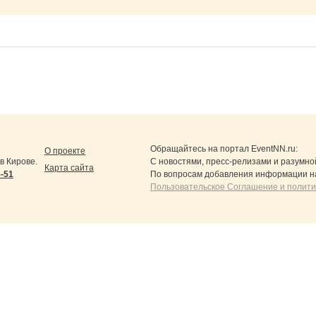
Обращайтесь на портал
EventNN.ru
:
О проекте
в Кирове.
С новостями, пресс-релизами и разумно
Карта сайта
5-51
По вопросам добавления информации н
Пользовательское Соглашение и полит