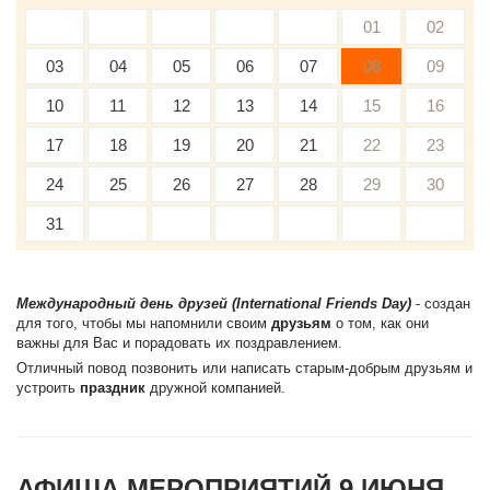
01
02
03
04
05
06
07
08
09
10
11
12
13
14
15
16
17
18
19
20
21
22
23
24
25
26
27
28
29
30
31
Международный день друзей (International Friends Day)
- создан
для того, чтобы мы напомнили своим
друзьям
о том, как они
важны для Вас и порадовать их поздравлением.
Отличный повод позвонить или написать старым-добрым друзьям и
устроить
праздник
дружной компанией.
АФИША МЕРОПРИЯТИЙ 9 ИЮНЯ