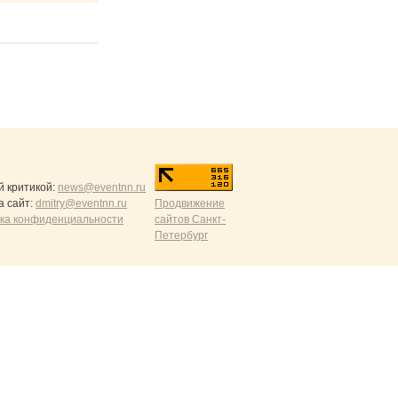
й критикой:
news@eventnn.ru
а сайт:
dmitry@eventnn.ru
Продвижение
ика конфиденциальности
сайтов Санкт-
Петербург