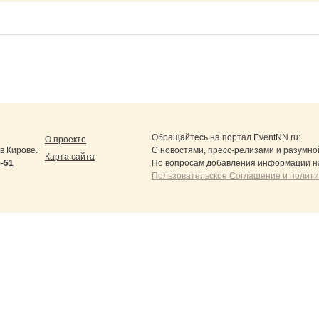
Обращайтесь на портал
EventNN.ru
:
О проекте
в Кирове.
С новостями, пресс-релизами и разумно
Карта сайта
5-51
По вопросам добавления информации н
Пользовательское Соглашение и полит