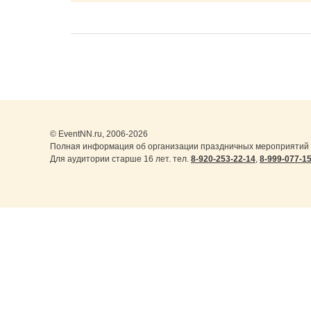
© EventNN.ru, 2006-2026
Полная информация об организации праздничных мероприятий 
Для аудитории старше 16 лет. тел.
8-920-253-22-14
,
8-999-077-1