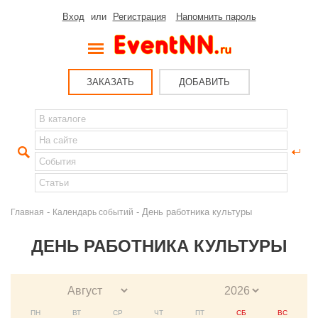
Вход
или
Регистрация
Напомнить пароль
ЗАКАЗАТЬ
ДОБАВИТЬ
-
- День работника культуры
Главная
Календарь событий
ДЕНЬ РАБОТНИКА КУЛЬТУРЫ
ПН
ВТ
СР
ЧТ
ПТ
СБ
ВС