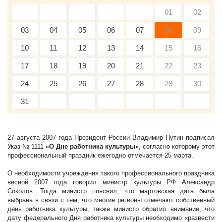
01
02
03
04
05
06
07
08
09
10
11
12
13
14
15
16
17
18
19
20
21
22
23
24
25
26
27
28
29
30
31
27 августа 2007 года Президент России Владимир Путин подписал
Указ № 1111
«О Дне работника культуры»
, согласно которому этот
профессиональный праздник ежегодно отмечается 25 марта.
О необходимости учреждения такого профессионального праздника
весной 2007 года говорил министр культуры РФ Александр
Соколов. Тогда министр пояснил, что мартовская дата была
выбрана в связи с тем, что многие регионы отмечают собственный
день работника культуры, также министр обратил внимание, что
дату федерального Дня работника культуры необходимо «развести