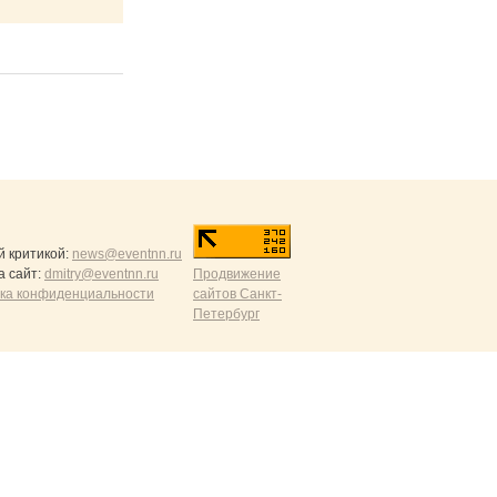
й критикой:
news@eventnn.ru
а сайт:
dmitry@eventnn.ru
Продвижение
ика конфиденциальности
сайтов Санкт-
Петербург