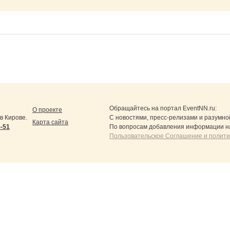
Обращайтесь на портал
EventNN.ru
:
О проекте
в Кирове.
С новостями, пресс-релизами и разумно
Карта сайта
5-51
По вопросам добавления информации н
Пользовательское Соглашение и полит