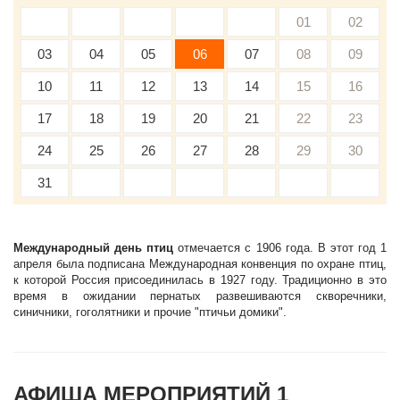
01
02
03
04
05
06
07
08
09
10
11
12
13
14
15
16
17
18
19
20
21
22
23
24
25
26
27
28
29
30
31
Международный день птиц
отмечается с 1906 года. В этот год 1
апреля была подписана Международная конвенция по охране птиц,
к которой Россия присоединилась в 1927 году. Традиционно в это
время в ожидании пернатых развешиваются скворечники,
синичники, гоголятники и прочие "птичьи домики".
АФИША МЕРОПРИЯТИЙ 1