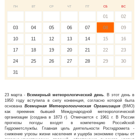
ПН
ВТ
СР
ЧТ
ПТ
СБ
ВС
01
02
03
04
05
06
07
08
09
10
11
12
13
14
15
16
17
18
19
20
21
22
23
24
25
26
27
28
29
30
31
23 марта -
Всемирный метеорологический день
. В этот день в
1950 году вступила в силу конвенция, согласно которой была
основана
Всемирная Метеорологическая Организация
(ВМО)
как преемник бывшей Международной метеорологической
организации (создана в 1873 г). Отмечается с 1961 г. В России
прогнозы погоды входят в компетенцию Российской
Гидрометслужбы. Главная цель деятельности Росгидромета -
снижение угрозы жизни населения и ущерба экономике страны от