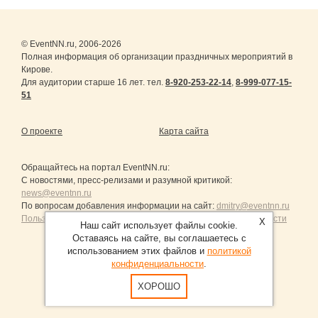
© EventNN.ru, 2006-2026
Полная информация об организации праздничных мероприятий в
Кирове.
Для аудитории старше 16 лет. тел.
8-920-253-22-14
,
8-999-077-15-
51
О проекте
Карта сайта
Обращайтесь на портал
EventNN.ru
:
С новостями, пресс-релизами и разумной критикой:
news@eventnn.ru
По вопросам добавления информации на сайт:
dmitry@eventnn.ru
Пользовательское Соглашение и политика конфиденциальности
X
Наш сайт использует файлы cookie.
Оставаясь на сайте, вы соглашаетесь с
использованием этих файлов и
политикой
конфиденциальности
.
Продвижение сайтов Санкт-Петербург
ХОРОШО