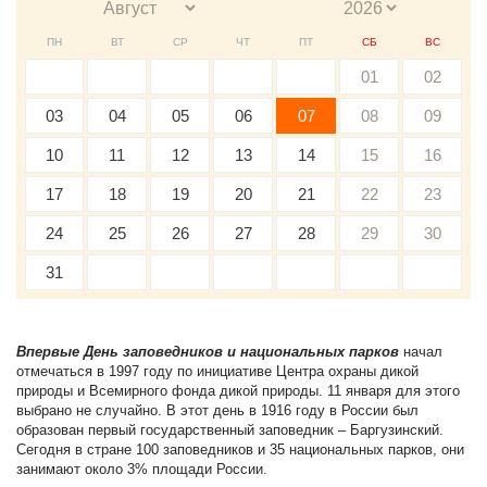
ПН
ВТ
СР
ЧТ
ПТ
СБ
ВС
01
02
03
04
05
06
07
08
09
10
11
12
13
14
15
16
17
18
19
20
21
22
23
24
25
26
27
28
29
30
31
Впервые День заповедников и национальных парков
начал
отмечаться в 1997 году по инициативе Центра охраны дикой
природы и Всемирного фонда дикой природы. 11 января для этого
выбрано не случайно. В этот день в 1916 году в России был
образован первый государственный заповедник – Баргузинский.
Сегодня в стране 100 заповедников и 35 национальных парков, они
занимают около 3% площади России.