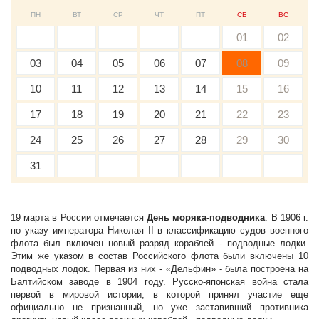
ПН
ВТ
СР
ЧТ
ПТ
СБ
ВС
01
02
03
04
05
06
07
08
09
10
11
12
13
14
15
16
17
18
19
20
21
22
23
24
25
26
27
28
29
30
31
19 марта в России отмечается
День моряка-подводника
. В 1906 г.
по указу императора Николая II в классификацию судов военного
флота был включен новый разряд кораблей - подводные лодки.
Этим же указом в состав Российского флота были включены 10
подводных лодок. Первая из них - «Дельфин» - была построена на
Балтийском заводе в 1904 году. Русско-японская война стала
первой в мировой истории, в которой принял участие еще
официально не признанный, но уже заставивший противника