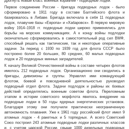
дрогнуть новый класс военных кораблей - подводные лодки.
Первое соединение России - бригада подводных лодок - было
сформировано в 1911 году в составе Балтийского флота и
базировалось в Либаве. Бригада включала в себя 11 подводных
лодок, плавучие базы «Европа» и «Хабаровск». В первую мировую
войну 1914–1918 гг. подводные лодки широко применялись для
борьбы на морских коммуникациях. А к концу войны подлодки
окончательно сформировались в самостоятельный род сил ВМФ,
способный решать как тактические, так и некоторые оперативные
задачи. За период с 1930 по 1939 год для флота СССР было
построено более 20 больших, 80 средних, 60 малых подводных
лодок и 20 подводных минных заградителей.
К началу Великой Отечественной войны в составе четырех флотов
имелось 212 подводных лодок. Организационно они сводились в
бригады, дивизионы и группы. Управлял ими командующий
флотом, боевой и повседневной деятельностью руководил
подводный отдел флота. Задачи подлодок и районы их боевых
действий определялись военным советом флота. Переломным
этапом в истории советского морфлота явилось внедрение на
подводные лодки в 50 годы ядерных энергетических установок.
Благодаря этому они получили практически неограниченную
автономность плавания. Уже к 1961 году российский флот имел 9
атомных лодок - 4 ракетных и 5 торпедных. А всего Советский
Союз построил 243 атомные подводные лодки различных классов
и, с учетом царской России, свыше 1000 дизельных подводных