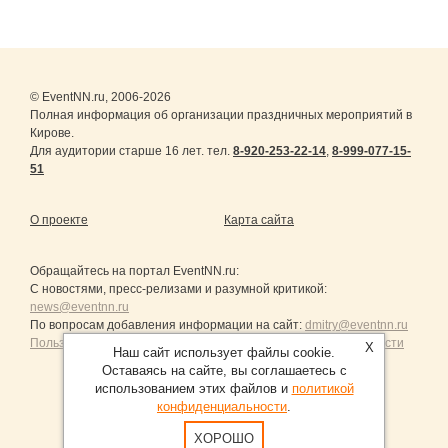
© EventNN.ru, 2006-2026
Полная информация об организации праздничных мероприятий в
Кирове.
Для аудитории старше 16 лет. тел.
8-920-253-22-14
,
8-999-077-15-
51
О проекте
Карта сайта
Обращайтесь на портал
EventNN.ru
:
С новостями, пресс-релизами и разумной критикой:
news@eventnn.ru
По вопросам добавления информации на сайт:
dmitry@eventnn.ru
Пользовательское Соглашение и политика конфиденциальности
X
Наш сайт использует файлы cookie.
Оставаясь на сайте, вы соглашаетесь с
использованием этих файлов и
политикой
конфиденциальности
.
Продвижение сайтов Санкт-Петербург
ХОРОШО