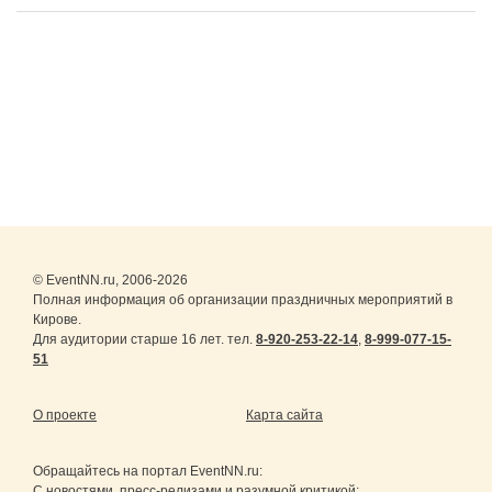
© EventNN.ru, 2006-2026
Полная информация об организации праздничных мероприятий в
Кирове.
Для аудитории старше 16 лет. тел.
8-920-253-22-14
,
8-999-077-15-
51
О проекте
Карта сайта
Обращайтесь на портал
EventNN.ru
:
С новостями, пресс-релизами и разумной критикой: