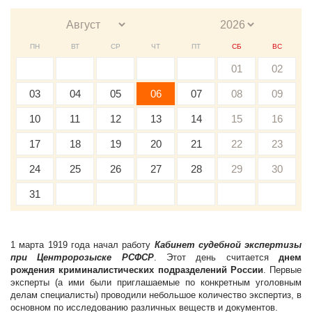
ПН
ВТ
СР
ЧТ
ПТ
СБ
ВС
01
02
03
04
05
06
07
08
09
10
11
12
13
14
15
16
17
18
19
20
21
22
23
24
25
26
27
28
29
30
31
1 марта 1919 года начал работу
Кабинет судебной экспертизы
при Центророзыске РСФСР
. Этот день считается
днем
рождения криминалистических подразделений России
. Первые
эксперты (а ими были приглашаемые по конкретным уголовным
делам специалисты) проводили небольшое количество экспертиз, в
основном по исследованию различных веществ и документов.