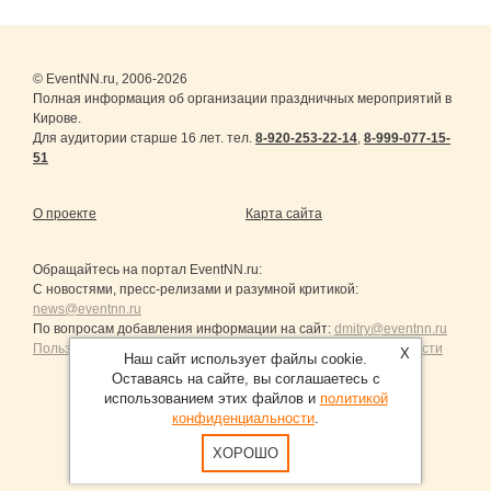
© EventNN.ru, 2006-2026
Полная информация об организации праздничных мероприятий в
Кирове.
Для аудитории старше 16 лет. тел.
8-920-253-22-14
,
8-999-077-15-
51
О проекте
Карта сайта
Обращайтесь на портал
EventNN.ru
:
С новостями, пресс-релизами и разумной критикой:
news@eventnn.ru
По вопросам добавления информации на сайт:
dmitry@eventnn.ru
Пользовательское Соглашение и политика конфиденциальности
X
Наш сайт использует файлы cookie.
Оставаясь на сайте, вы соглашаетесь с
использованием этих файлов и
политикой
конфиденциальности
.
Продвижение сайтов Санкт-Петербург
ХОРОШО