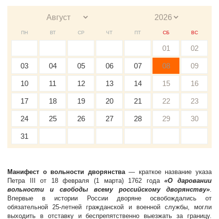
ПН
ВТ
СР
ЧТ
ПТ
СБ
ВС
01
02
03
04
05
06
07
08
09
10
11
12
13
14
15
16
17
18
19
20
21
22
23
24
25
26
27
28
29
30
31
Манифест о вольности дворянства
— краткое название указа
Петра III от 18 февраля (1 марта) 1762 года
«О даровании
вольности и свободы всему российскому дворянству»
.
Впервые в истории России дворяне освобождались от
обязательной 25-летней гражданской и военной службы, могли
выходить в отставку и беспрепятственно выезжать за границу.