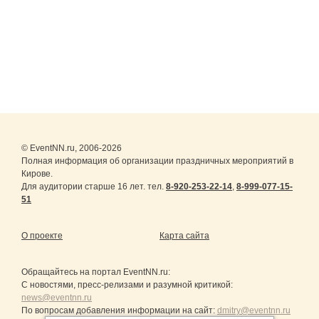
© EventNN.ru, 2006-2026
Полная информация об организации праздничных мероприятий в
Кирове.
Для аудитории старше 16 лет. тел.
8-920-253-22-14
,
8-999-077-15-
51
О проекте
Карта сайта
Обращайтесь на портал
EventNN.ru
:
С новостями, пресс-релизами и разумной критикой:
news@eventnn.ru
По вопросам добавления информации на сайт:
dmitry@eventnn.ru