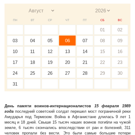
ПН
ВТ
СР
ЧТ
ПТ
СБ
ВС
01
02
03
04
05
06
07
08
09
10
11
12
13
14
15
16
17
18
19
20
21
22
23
24
25
26
27
28
29
30
31
День памяти воинов-интернационалистов
15 февраля 1989
года
последний советский солдат перешел мост пограничной реки
Амударья под Термезом. Война в Афганистане длилась 9 лет 1
месяц и 18 дней. Свыше 15 тысяч наших воинов погибли на чужой
земле, 6 тысяч скончались впоследствии от ран и болезней, 311
человек пропали без вести. Это были самые большие потери