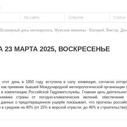
е
: Всемирный день метеоролога; Мужские именины - Валерий, Виктор, Де
 23 МАРТА 2025, ВОСКРЕСЕНЬЕ
В этот день в 1950 году вступила в силу конвенция, согласно котор
 как преемник бывшей Международной метеорологической организации (с
т в компетенцию Российской Гидрометслужбы. Главная цель деятельнос
омике страны от погодно-климатических явлений, обеспечение 
 данных о предотвращенном ущербе показывает, что прогнозы россий
в среднем на 40% (от 15% в морской отрасли, до 46% в строительстве)