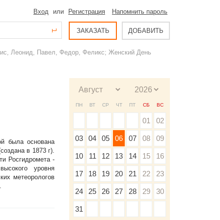
Вход
или
Регистрация
Напомнить пароль
ЗАКАЗАТЬ
ДОБАВИТЬ
нис, Леонид, Павел, Федор, Феликс; Женский День
ПН
ВТ
СР
ЧТ
ПТ
СБ
ВС
01
02
03
04
05
06
07
08
09
ой была основана
оздана в 1873 г).
10
11
12
13
14
15
16
ти Росгидромета -
высокого уровня
17
18
19
20
21
22
23
ских метеорологов
.
24
25
26
27
28
29
30
31