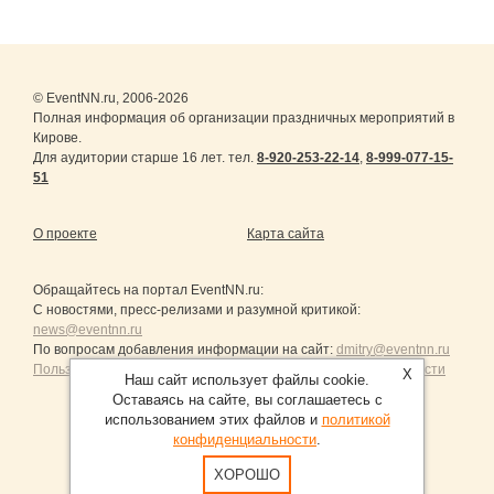
© EventNN.ru, 2006-2026
Полная информация об организации праздничных мероприятий в
Кирове.
Для аудитории старше 16 лет. тел.
8-920-253-22-14
,
8-999-077-15-
51
О проекте
Карта сайта
Обращайтесь на портал
EventNN.ru
:
С новостями, пресс-релизами и разумной критикой:
news@eventnn.ru
По вопросам добавления информации на сайт:
dmitry@eventnn.ru
Пользовательское Соглашение и политика конфиденциальности
X
Наш сайт использует файлы cookie.
Оставаясь на сайте, вы соглашаетесь с
использованием этих файлов и
политикой
конфиденциальности
.
Продвижение сайтов Санкт-Петербург
ХОРОШО