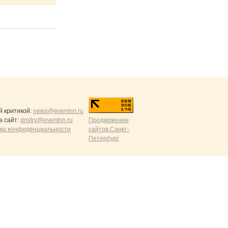
й критикой:
news@eventnn.ru
а сайт:
dmitry@eventnn.ru
Продвижение
ика конфиденциальности
сайтов Санкт-
Петербург