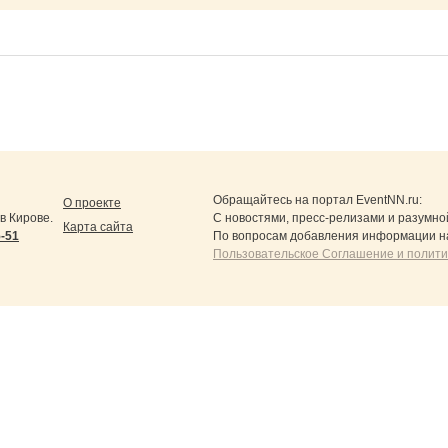
Обращайтесь на портал
EventNN.ru
:
О проекте
в Кирове.
С новостями, пресс-релизами и разумно
Карта сайта
5-51
По вопросам добавления информации н
Пользовательское Соглашение и полит