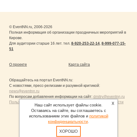
© EventNN.ru, 2006-2026
Полная информация об организации праздничных мероприятий в
Кирове.
Для аудитории старше 16 лет. тел.
8-920-253-22-14
,
8-999-077-15-
51
О проекте
Карта сайта
Обращайтесь на портал
EventNN.ru
:
С новостями, пресс-релизами и разумной критикой:
news@eventnn.ru
По вопросам добавления информации на сайт:
dmitry@eventnn.ru
Пользовательское Соглашение и политика конфиденциальности
X
Наш сайт использует файлы cookie.
Оставаясь на сайте, вы соглашаетесь с
использованием этих файлов и
политикой
конфиденциальности
.
Продвижение сайтов Санкт-Петербург
ХОРОШО