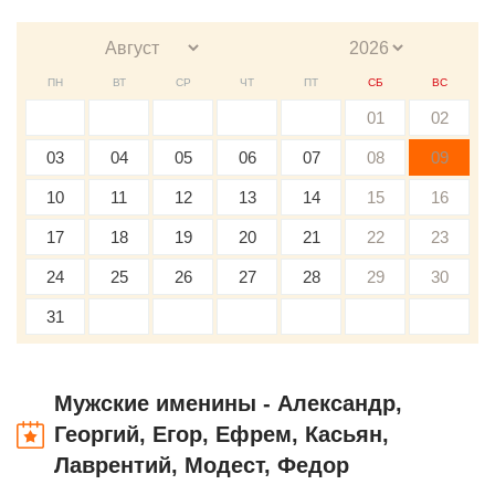
ПН
ВТ
СР
ЧТ
ПТ
СБ
ВС
01
02
03
04
05
06
07
08
09
10
11
12
13
14
15
16
17
18
19
20
21
22
23
24
25
26
27
28
29
30
31
Мужские именины - Александр,
Георгий, Егор, Ефрем, Касьян,
Лаврентий, Модест, Федор