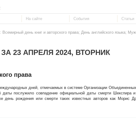
е
: Всемирный день книг и авторского права; День английского языка; Му
ЗА 23 АПРЕЛЯ 2024, ВТОРНИК
кого права
международных дней, отмечаемых в системе Организации Объединенны
 даты послужило совпадение официальной даты смерти Шекспира и
кже день рождения или смерти таких известных авторов как Морис Др