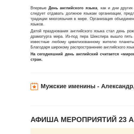
Впервые
День английского языка
, как и дни други
следует отдавать должное языкам организации, пре
традиции многоязычия в мире. Организация объедин
языков.
Датой празднования английского языка стал день рож
драматурга мира. Из-под пера Шекспира вышло пять 
известные любому цивилизованному жителю планеты 
Благодаря широкому распространению английского языка
На сегодняшний день английский считается «мир
стран.
Мужские именины - Александр,
АФИША МЕРОПРИЯТИЙ 23 