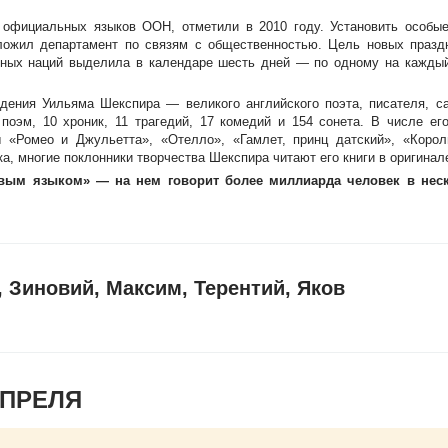
х официальных языков ООН, отметили в 2010 году. Установить особые
дложил департамент по связям с общественностью. Цель новых празд
енных наций выделила в календаре шесть дней — по одному на кажды
дения Уильяма Шекспира — великого английского поэта, писателя, с
поэм, 10 хроник, 11 трагедий, 17 комедий и 154 сонета. В числе ег
«Ромео и Джульетта», «Отелло», «Гамлет, принц датский», «Корол
, многие поклонники творчества Шекспира читают его книги в оригинал
овым языком» — на нем говорит более миллиарда человек в неск
 Зиновий, Максим, Терентий, Яков
АПРЕЛЯ