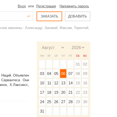
Вход
или
Регистрация
Напомнить пароль
ЗАКАЗАТЬ
ДОБАВИТЬ
жские именины - Александр, Зиновий, Максим, Терентий,
ПН
ВТ
СР
ЧТ
ПТ
СБ
ВС
01
02
03
04
05
06
07
08
09
х Наций. Объявлен
 Сервантеса. Они
10
11
12
13
14
15
16
юон, X.Лакснесс,
17
18
19
20
21
22
23
24
25
26
27
28
29
30
31