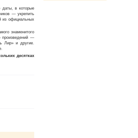
 даты, в которые
ников — укрепить
й из официальных
амого знаменитого
о произведений —
ь Лир» и другие.
е.
ольких десятках