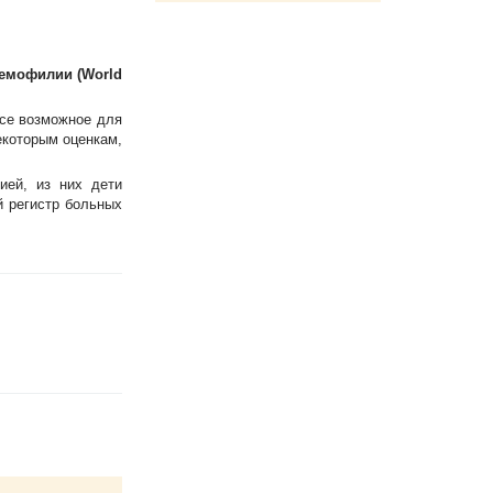
емофилии (World
все возможное для
екоторым оценкам,
ией, из них дети
й регистр больных