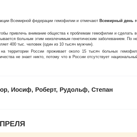
 акции Всемирной федерации гемофилии и отмечают
Всемирный день г
тобы привлечь внимание общества к проблемам гемофилии и сделать 
зывается больным этим неизлечимым генетическим заболеванием. По н
яет 400 тыс. человек (один из 10 тысяч мужчин).
 на территории России проживает около 15 тысяч больных гемофил
ичества не знает никто, потому что в России отсутствует национальны
гор, Иосиф, Роберт, Рудольф, Степан
АПРЕЛЯ