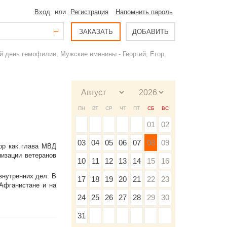
Вход
или
Регистрация
Напомнить пароль
ЗАКАЗАТЬ
ДОБАВИТЬ
й день гемофилии; Мужские именины - Георгий, Егор,
ПН
ВТ
СР
ЧТ
ПТ
СБ
ВС
01
02
03
04
05
06
07
08
09
ор как глава МВД
изации ветеранов
10
11
12
13
14
15
16
внутренних дел. В
17
18
19
20
21
22
23
 Афганистане и на
24
25
26
27
28
29
30
31