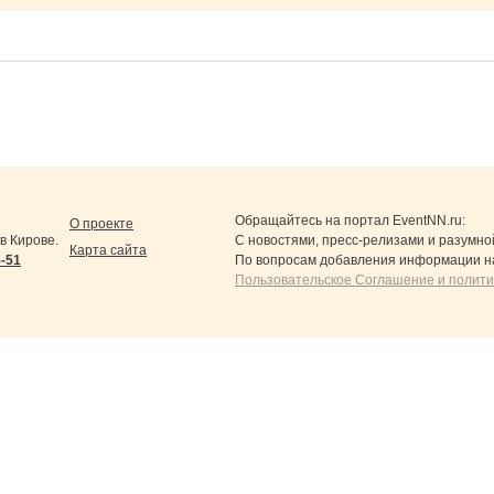
Обращайтесь на портал
EventNN.ru
:
О проекте
в Кирове.
С новостями, пресс-релизами и разумно
Карта сайта
5-51
По вопросам добавления информации н
Пользовательское Соглашение и полит