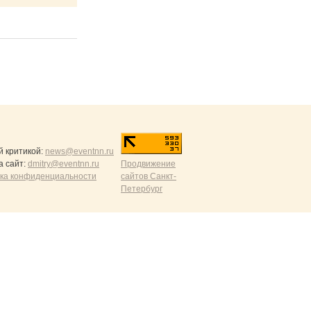
й критикой:
news@eventnn.ru
а сайт:
dmitry@eventnn.ru
Продвижение
ика конфиденциальности
сайтов Санкт-
Петербург