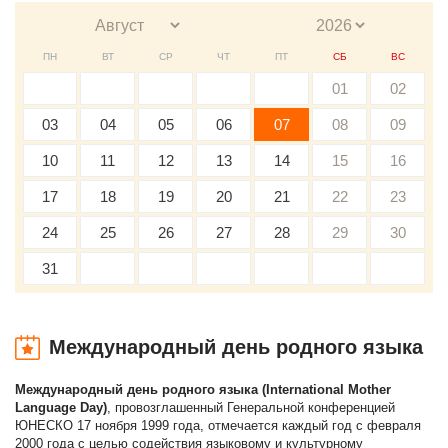
ПН
ВТ
СР
ЧТ
ПТ
СБ
ВС
01
02
03
04
05
06
07
08
09
10
11
12
13
14
15
16
17
18
19
20
21
22
23
24
25
26
27
28
29
30
31
Международный день родного языка
Международный день родного языка (International Mother
Language Day)
, провозглашенный Генеральной конференцией
ЮНЕСКО 17 ноября 1999 года, отмечается каждый год с февраля
2000 года с целью содействия языковому и культурному