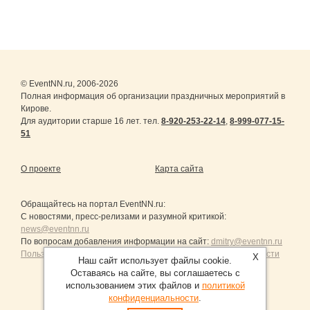
© EventNN.ru, 2006-2026
Полная информация об организации праздничных мероприятий в
Кирове.
Для аудитории старше 16 лет. тел.
8-920-253-22-14
,
8-999-077-15-
51
О проекте
Карта сайта
Обращайтесь на портал
EventNN.ru
:
С новостями, пресс-релизами и разумной критикой:
news@eventnn.ru
По вопросам добавления информации на сайт:
dmitry@eventnn.ru
Пользовательское Соглашение и политика конфиденциальности
X
Наш сайт использует файлы cookie.
Оставаясь на сайте, вы соглашаетесь с
использованием этих файлов и
политикой
конфиденциальности
.