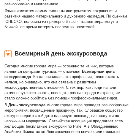
разнообразию и многоязычию.
Языки являются самым сильным инструментом сохранения и
развития нашего материального и духовного наследия. По оценкам
ЮНЕСКО, половина из примерно 6 тысяч языков мира могут в
ближайшее время потерять последних носителей.
Всемирный день экскурсовода
Сегодня многие города мира — особенно те из них, которые
являются центрами туризма, — отмечают
Всемирный день
экскурсовода
. Когда появилась эта профессия, точно сказать
нельзя, но очевидно, что она связана с развитием
межгосударственных отношений. С тех пор, как люди начали
активно путешествовать, посещать разные города и страны, им
стало сложно обойтись без помощи профессиональных гидов.
В
День экскурсовода
многие города мира проводят разнообразные
мероприятия, посвященные празднику. Так, Словацкое общество
экскурсоводов к этой дате планирует пешеходные прогулки по
необычным маршрутам. Латвийская ассоциация предлагает всем
желающим бесплатные экскурсии по Риге. А в Объединенных
Арабских Эмиратах ко Дню экскурсовода приурочили открытие