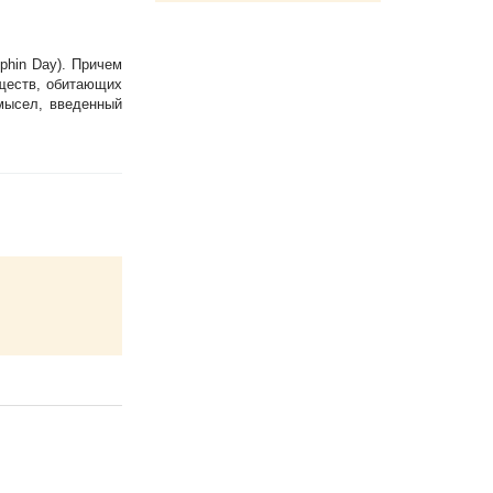
phin Day). Причем
уществ, обитающих
мысел, введенный