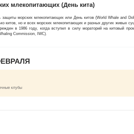
их млекопитающих (День кита)
защиты морских млекопитающих или День китов (World Whale and Dol
ько китов, но и всех морских млекопитающих и разных других живых с
режден в 1986 году, когда вступил в силу мораторий на китовый про
Whaling Commission, IWC).
ФЕВРАЛЯ
очные клубы