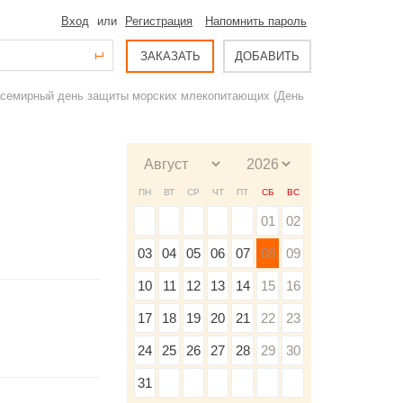
Вход
или
Регистрация
Напомнить пароль
ЗАКАЗАТЬ
ДОБАВИТЬ
 Всемирный день защиты морских млекопитающих (День
ПН
ВТ
СР
ЧТ
ПТ
СБ
ВС
01
02
03
04
05
06
07
08
09
10
11
12
13
14
15
16
17
18
19
20
21
22
23
24
25
26
27
28
29
30
31