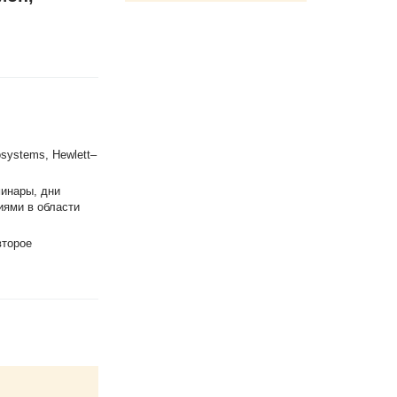
systems, Hewlett–
минары, дни
иями в области
второе