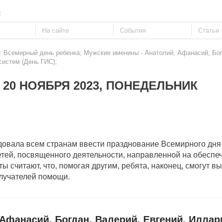
е
: Всемирный день ребенка; Мужские именины - Анатолий, Афанасий, Бог
истем (День ГИС);
 20 НОЯБРЯ 2023, ПОНЕДЕЛЬНИК
довала всем странам ввести празднование Всемирного дня 
тей, посвященного деятельности, направленной на обеспе
ы считают, что, помогая другим, ребята, наконец, смогут в
олучателей помощи.
Афанасий, Богдан, Валерий, Евгений, Иллар