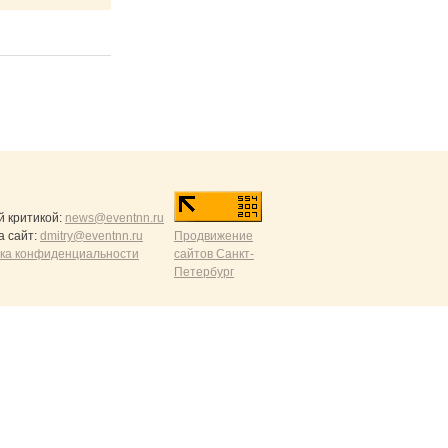
й критикой:
news@eventnn.ru
а сайт:
dmitry@eventnn.ru
Продвижение
ика конфиденциальности
сайтов Санкт-
Петербург