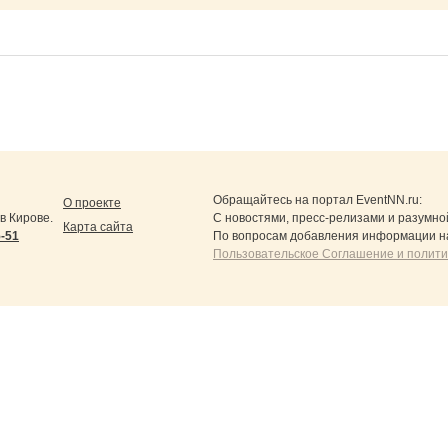
Обращайтесь на портал
EventNN.ru
:
О проекте
в Кирове.
С новостями, пресс-релизами и разумно
Карта сайта
5-51
По вопросам добавления информации н
Пользовательское Соглашение и полит