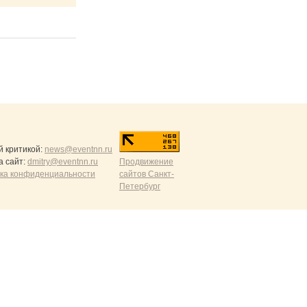
й критикой:
news@eventnn.ru
а сайт:
dmitry@eventnn.ru
Продвижение
ика конфиденциальности
сайтов Санкт-
Петербург