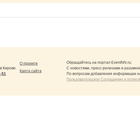
Обращайтесь на портал
EventNN.ru
:
О проекте
в Кирове.
С новостями, пресс-релизами и разумно
Карта сайта
5-51
По вопросам добавления информации н
Пользовательское Соглашение и полит