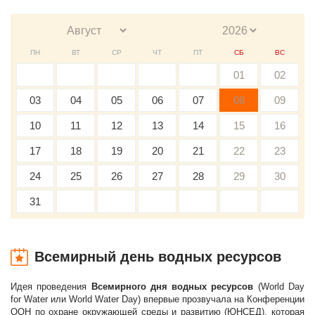
ПН
ВТ
СР
ЧТ
ПТ
СБ
ВС
01
02
03
04
05
06
07
08
09
10
11
12
13
14
15
16
17
18
19
20
21
22
23
24
25
26
27
28
29
30
31
Всемирный день водных ресурсов
Идея проведения
Всемирного дня водных ресурсов
(World Day
for Water или World Water Day) впервые прозвучала на Конференции
ООН по охране окружающей среды и развитию (ЮНСЕД), которая