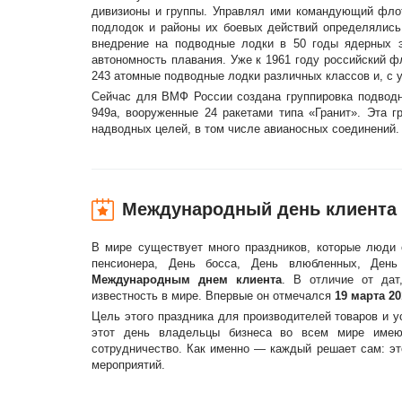
дивизионы и группы. Управлял ими командующий фло
подлодок и районы их боевых действий определялис
внедрение на подводные лодки в 50 годы ядерных э
автономность плавания. Уже к 1961 году российский ф
243 атомные подводные лодки различных классов и, с 
Сейчас для ВМФ России создана группировка подводн
949а, вооруженные 24 ракетами типа «Гранит». Эта 
надводных целей, в том числе авианосных соединений.
Международный день клиента
В мире существует много праздников, которые люди 
пенсионера, День босса, День влюбленных, Ден
Международным днем клиента
. В отличие от дат
известность в мире. Впервые он отмечался
19 марта 20
Цель этого праздника для производителей товаров и 
этот день владельцы бизнеса во всем мире имеют
сотрудничество. Как именно — каждый решает сам: эт
мероприятий.