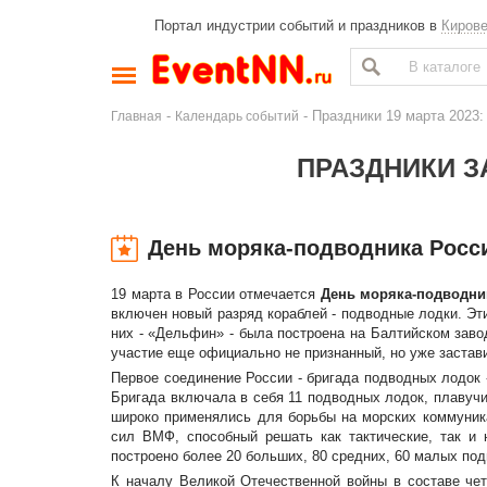
Портал индустрии событий и праздников в
Киров
-
- Праздники 19 марта 2023
Главная
Календарь событий
ПРАЗДНИКИ ЗА
День моряка-подводника Росс
19 марта в России отмечается
День моряка-подводни
включен новый разряд кораблей - подводные лодки. Эт
них - «Дельфин» - была построена на Балтийском завод
участие еще официально не признанный, но уже застав
Первое соединение России - бригада подводных лодок 
Бригада включала в себя 11 подводных лодок, плавучи
широко применялись для борьбы на морских коммуник
сил ВМФ, способный решать как тактические, так и
построено более 20 больших, 80 средних, 60 малых по
К началу Великой Отечественной войны в составе че