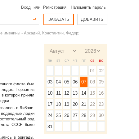
Вход
или
Регистрация
Напомнить пароль
ЗАКАЗАТЬ
ДОБАВИТЬ
е именины - Аркадий, Константин, Федор;
ПН
ВТ
СР
ЧТ
ПТ
СБ
ВС
01
02
03
04
05
06
07
08
09
оенного флота был
 лодок. Первая из
10
11
12
13
14
15
16
 в которой принял
одки.
17
18
19
20
21
22
23
овалось в Либаве.
. подводные лодки
24
25
26
27
28
29
30
остоятельный род
 флота СССР было
31
ились в бригады,