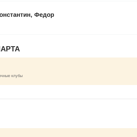
онстантин, Федор
МАРТА
очные клубы