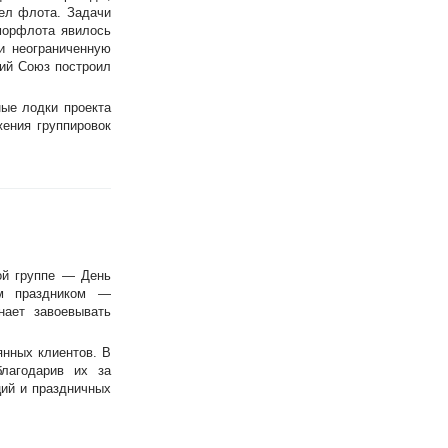
ел флота. Задачи
морфлота явилось
и неограниченную
кий Союз построил
ые лодки проекта
ения группировок
ой группе — День
им праздником —
нает завоевывать
янных клиентов. В
лагодарив их за
ций и праздничных