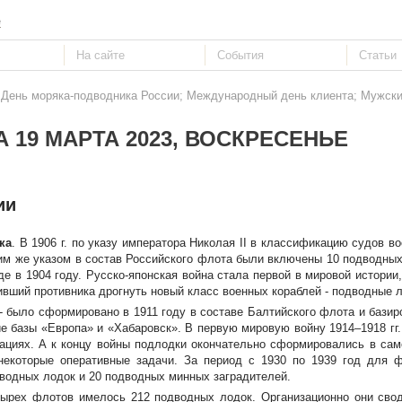
е
: День моряка-подводника России; Международный день клиента; Мужски
 19 МАРТА 2023, ВОСКРЕСЕНЬЕ
ии
ка
. В 1906 г. по указу императора Николая II в классификацию судов в
им же указом в состав Российского флота были включены 10 подводных
е в 1904 году. Русско-японская война стала первой в мировой истории,
ивший противника дрогнуть новый класс военных кораблей - подводные л
- было сформировано в 1911 году в составе Балтийского флота и базир
е базы «Европа» и «Хабаровск». В первую мировую войну 1914–1918 гг
ациях. А к концу войны подлодки окончательно сформировались в сам
 некоторые оперативные задачи. За период с 1930 по 1939 год для
дводных лодок и 20 подводных минных заградителей.
тырех флотов имелось 212 подводных лодок. Организационно они свод