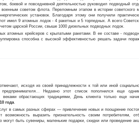
том, боевой и повседневной деятельностью руководил подводный отд
ь военным советом флота. Переломным этапом в истории советского 
нергетических установок. Благодаря этому они получили практическ
лот имел 9 атомных лодок - 4 ракетных и 5 торпедных. А всего Советс
учетом царской России, свыше 1000 дизельных подводных лодок.
ых атомных крейсеров с крылатыми ракетами. В ее составе - подводн
группировка способна с высокой эффективностью решать задачи пораж
отмечают, исходя из своей принадлежности к той или иной социальн
ь предпринимателя… Недавно этот список пополнился еще одн
, веками обрастающих традициями, День клиента только еще начи
10 года
.
услуг в самых разных сферах — привлечение новых и поощрение посто
 возможность выразить признательность своим потребителям, отб
о могут быть сувениры, маленькие подарки, скидки или проведение ак