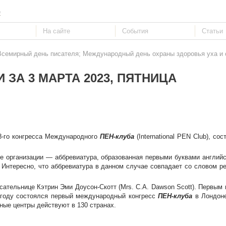
е
 Всемирный день писателя; Международный день охраны здоровья уха и 
 ЗА 3 МАРТА 2023, ПЯТНИЦА
-го конгресса Международного
ПЕН-клуба
(International PEN Club), с
ие организации — аббревиатура, образованная первыми буквами англий
Интересно, что аббревиатура в данном случае совпадает со словом p
сательнице Кэтрин Эми Доусон-Скотт (Mrs. C.A. Dawson Scott). Первым
3 году состоялся первый международный конгресс
ПЕН-клуба
в Лондоне
бные центры действуют в 130 странах.