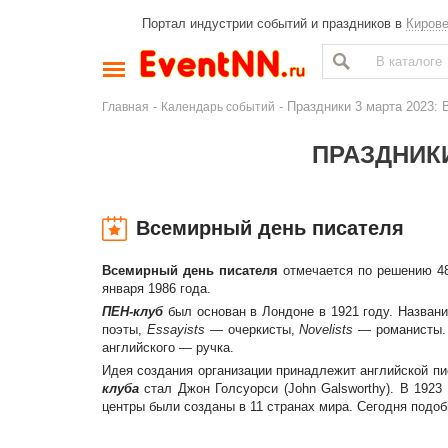
Портал индустрии событий и праздников в
Киров
-
- Праздники 3 марта 2023:
Главная
Календарь событий
ПРАЗДНИКИ
Всемирный день писателя
Всемирный день писателя
отмечается по решению 48
января 1986 года.
ПЕН-клуб
был основан в Лондоне в 1921 году. Назван
поэты,
Essayists
— очеркисты,
Novelists
— романисты. 
английского — ручка.
Идея создания организации принадлежит английской пи
клуба
стал Джон Голсуорси (John Galsworthy). В 192
центры были созданы в 11 странах мира. Сегодня подо