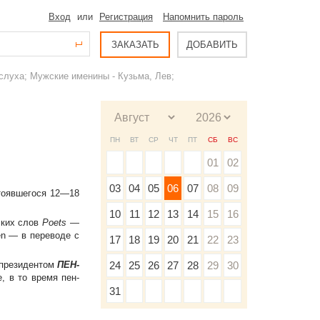
Вход
или
Регистрация
Напомнить пароль
ЗАКАЗАТЬ
ДОБАВИТЬ
слуха; Мужские именины - Кузьма, Лев;
ПН
ВТ
СР
ЧТ
ПТ
СБ
ВС
01
02
03
04
05
06
07
08
09
остоявшегося 12—18
10
11
12
13
14
15
16
ских слов
Poets
—
en — в переводе с
17
18
19
20
21
22
23
 президентом
ПЕН-
24
25
26
27
28
29
30
, в то время пен-
31