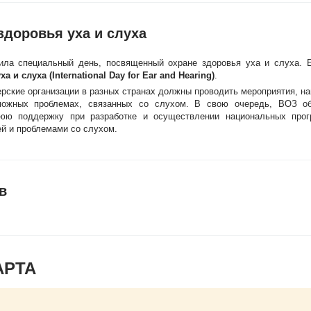
доровья уха и слуха
дила специальный день, посвященный охране здоровья уха и слуха.
 слуха (International Day for Ear and Hearing)
.
ерские организации в разных странах должны проводить мероприятия, на
можных проблемах, связанных со слухом. В свою очередь, ВОЗ об
ннюю поддержку при разработке и осуществлении национальных про
й и проблемами со слухом.
в
АРТА