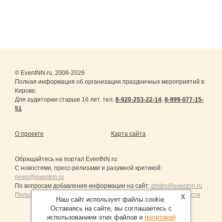
© EventNN.ru, 2006-2026
Полная информация об организации праздничных мероприятий в
Кирове.
Для аудитории старше 16 лет. тел.
8-920-253-22-14
,
8-999-077-15-
51
О проекте
Карта сайта
Обращайтесь на портал
EventNN.ru
:
С новостями, пресс-релизами и разумной критикой:
news@eventnn.ru
По вопросам добавления информации на сайт:
dmitry@eventnn.ru
Пользовательское Соглашение и политика конфиденциальности
X
Наш сайт использует файлы cookie.
Оставаясь на сайте, вы соглашаетесь с
использованием этих файлов и
политикой