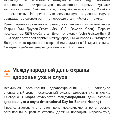
ПЕН-клуб
был основан в Лондоне в 1921 году. Название
организации — аббревиатура, образованная первыми буквами
английских слов
Poets
— поэты,
Essayists
— очеркисты,
Novelists
— романисты. Интересно, что аббревиатура в данном случае
совпадает со словом pen — в переводе с английского — ручка.
Идея создания организации принадлежит английской писательнице
Кэтрин Эми Доусон-Скотт (Mrs. C.A. Dawson Scott). Первым
президентом
ПЕН-клуба
стал Джон Голсуорси (John Galsworthy). В
1923 году состоялся первый международный конгресс
ПЕН-клуба
в
Лондоне, в то время пен-центры были созданы в 11 странах мира.
Сегодня подобные центры действуют в 130 странах.
Международный день охраны
здоровья уха и слуха
Всемирная организация здравоохранения (ВОЗ) учредила
специальный день, посвященный охране здоровья уха и слуха.
Ежегодно
3 марта
отмечается
Международный день охраны
здоровья уха и слуха (International Day for Ear and Hearing)
.
Предполагается, что в этот день медицинские и волонтерские
организации в разных странах должны проводить мероприятия,