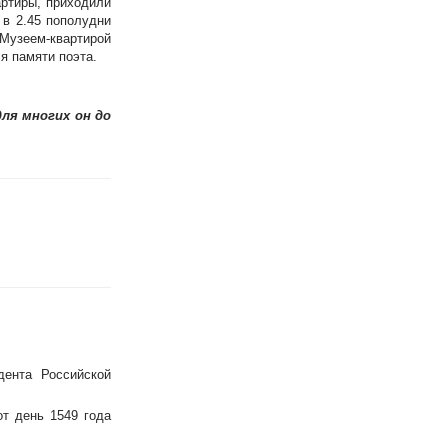
артиры, приходили
 в 2.45 пополудни
 Музеем-квартирой
я памяти поэта.
для многих он до
дента Российской
от день 1549 года