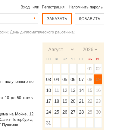
Вход
или
Регистрация
Напомнить пароль
ЗАКАЗАТЬ
ДОБАВИТЬ
осий; День дипломатического работника;
ПН
ВТ
СР
ЧТ
ПТ
СБ
ВС
01
02
03
04
05
06
07
08
09
ия, полученного во
10
11
12
13
14
15
16
от 10 до 50 тысяч
17
18
19
20
21
22
23
24
25
26
27
28
29
30
дома на Мойке, 12
Санкт-Петербурга,
31
С.Пушкина.