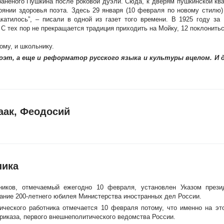
раненого Пушкина после роковой дуэли. Сюда, к дверям пушкинской кв
тоянии здоровья поэта. Здесь 29 января (10 февраля по новому стилю)
катилось”, – писали в одной из газет того времени. В 1925 году за
С тех пор не прекращается традиция приходить на Мойку, 12 поклонитьс
ому, и школьнику.
оэт, а еще и реформатор русского языка и культуры вцелом. И 
аак, Феодосий
ника
ников, отмечаемый ежегодно 10 февраля, установлен Указом прези
вание 200-летнего юбилея Министерства иностранных дел России.
ческого работника отмечается 10 февраля потому, что именно на эт
риказа, первого внешнеполитического ведомства России.