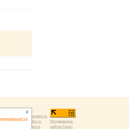
X
й критикой:
news@eventnn.ru
иденциальности
.
а сайт:
dmitry@eventnn.ru
Продвижение
ика конфиденциальности
сайтов Санкт-