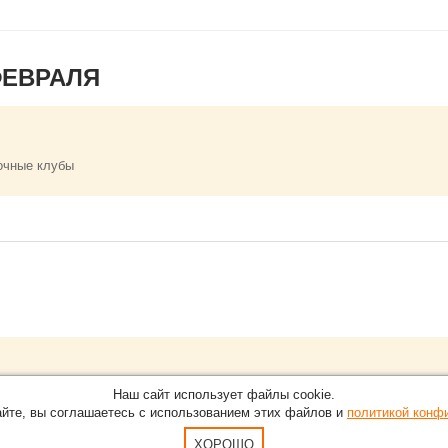
ФЕВРАЛЯ
очные клубы
Обращайтесь на портал
EventNN.ru
:
О проекте
Наш сайт использует файлы cookie.
в Кирове.
С новостями, пресс-релизами и разумно
айте, вы соглашаетесь с использованием этих файлов и
политикой конф
Карта сайта
5-51
По вопросам добавления информации н
Пользовательское Соглашение и полит
ХОРОШО