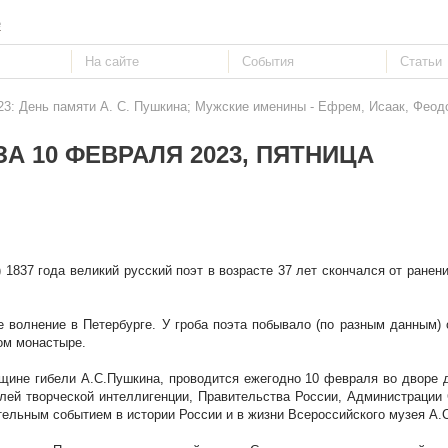
е
23: День памяти А. С. Пушкина; Мужские именины - Ефрем, Исаак, Феод
А 10 ФЕВРАЛЯ 2023, ПЯТНИЦА
 1837 года великий русский поэт в возрасте 37 лет скончался от ранен
 волнение в Петербурге. У гроба поэта побывало (по разным данным) 
ом монастыре.
щине гибели А.С.Пушкина, проводится ежегодно 10 февраля во дворе 
лей творческой интеллигенции, Правительства России, Администрации 
тельным событием в истории России и в жизни Всероссийского музея А.