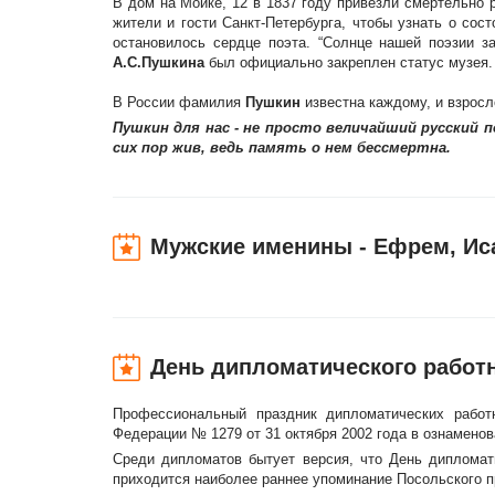
В дом на Мойке, 12 в 1837 году привезли смертельно 
жители и гости Санкт-Петербурга, чтобы узнать о сос
остановилось сердце поэта. “Солнце нашей поэзии за
А.С.Пушкина
был официально закреплен статус музея. 
В России фамилия
Пушкин
известна каждому, и взросл
Пушкин для нас - не просто величайший русский п
сих пор жив, ведь память о нем бессмертна.
Мужские именины - Ефрем, Ис
День дипломатического работ
Профессиональный праздник дипломатических работ
Федерации № 1279 от 31 октября 2002 года в ознамено
Среди дипломатов бытует версия, что День дипломати
приходится наиболее раннее упоминание Посольского п