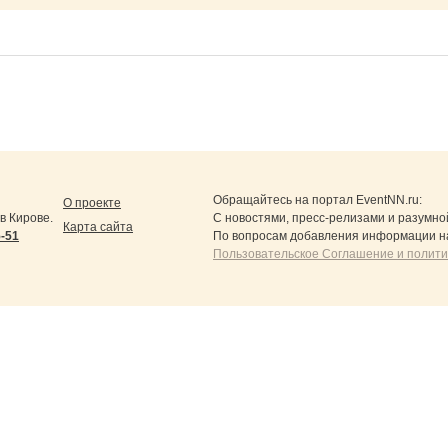
Обращайтесь на портал
EventNN.ru
:
О проекте
в Кирове.
С новостями, пресс-релизами и разумно
Карта сайта
5-51
По вопросам добавления информации н
Пользовательское Соглашение и полит