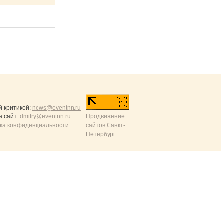
й критикой:
news@eventnn.ru
а сайт:
dmitry@eventnn.ru
Продвижение
ика конфиденциальности
сайтов Санкт-
Петербург