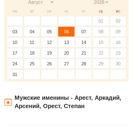
ПН
ВТ
СР
ЧТ
ПТ
СБ
ВС
01
02
03
04
05
06
07
08
09
10
11
12
13
14
15
16
17
18
19
20
21
22
23
24
25
26
27
28
29
30
31
Мужские именины - Арест, Аркадий,
Арсений, Орест, Степан