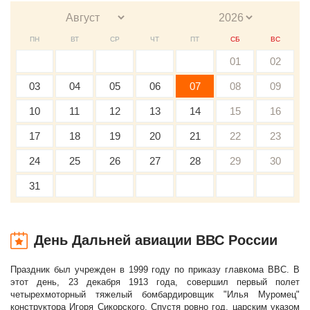
ПН
ВТ
СР
ЧТ
ПТ
СБ
ВС
01
02
03
04
05
06
07
08
09
10
11
12
13
14
15
16
17
18
19
20
21
22
23
24
25
26
27
28
29
30
31
День Дальней авиации ВВС России
Праздник был учрежден в 1999 году по приказу главкома ВВС. В
этот день, 23 декабря 1913 года, совершил первый полет
четырехмоторный тяжелый бомбардировщик "Илья Муромец"
конструктора Игоря Сикорского. Спустя ровно год, царским указом