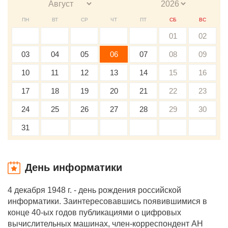
ПН
ВТ
СР
ЧТ
ПТ
СБ
ВС
01
02
03
04
05
06
07
08
09
10
11
12
13
14
15
16
17
18
19
20
21
22
23
24
25
26
27
28
29
30
31
День информатики
4 декабря 1948 г. - день рождения российской
информатики. Заинтересовавшись появившимися в
конце 40-ых годов публикациями о цифровых
вычислительных машинах, член-корреспондент АН