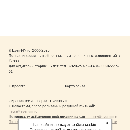
© EventNN.ru, 2006-2026
Полная информация об организации праздничных мероприятий в
Кирове.
Для аудитории старше 16 лет. тел.
8-920-253-22-14
,
8-999-077-15-
51
О проекте
Карта сайта
Обращайтесь на портал
EventNN.ru
:
С новостями, пресс-релизами и разумной критикой:
news@eventnn.ru
По вопросам добавления информации на сайт:
dmitry@eventnn.ru
Пользовательское Соглашение и политика конфиденциальности
X
Наш сайт использует файлы cookie.
Оставаясь на сайте, вы соглашаетесь с