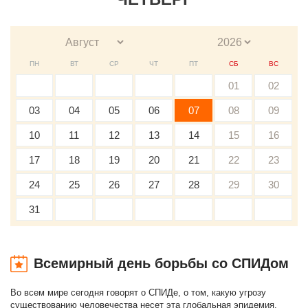
ПН
ВТ
СР
ЧТ
ПТ
СБ
ВС
01
02
03
04
05
06
07
08
09
10
11
12
13
14
15
16
17
18
19
20
21
22
23
24
25
26
27
28
29
30
31
Всемирный день борьбы со СПИДом
Во всем мире сегодня говорят о СПИДе, о том, какую угрозу
существованию человечества несет эта глобальная эпидемия.