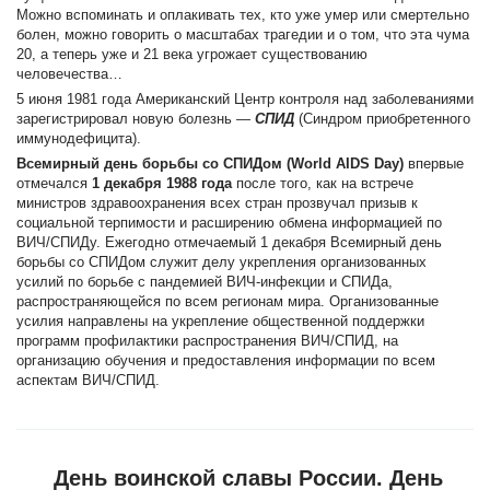
Можно вспоминать и оплакивать тех, кто уже умер или смертельно
болен, можно говорить о масштабах трагедии и о том, что эта чума
20, а теперь уже и 21 века угрожает существованию
человечества…
5 июня 1981 года Американский Центр контроля над заболеваниями
зарегистрировал новую болезнь —
СПИД
(Синдром приобретенного
иммунодефицита).
Всемирный день борьбы со СПИДом
(World AIDS Day)
впервые
отмечался
1 декабря 1988 года
после того, как на встрече
министров здравоохранения всех стран прозвучал призыв к
социальной терпимости и расширению обмена информацией по
ВИЧ/СПИДу. Ежегодно отмечаемый 1 декабря Всемирный день
борьбы со СПИДом служит делу укрепления организованных
усилий по борьбе с пандемией ВИЧ-инфекции и СПИДа,
распространяющейся по всем регионам мира. Организованные
усилия направлены на укрепление общественной поддержки
программ профилактики распространения ВИЧ/СПИД, на
организацию обучения и предоставления информации по всем
аспектам ВИЧ/СПИД.
День воинской славы России. День