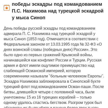
победы эскадры под командованием
П.С. Нахимова над турецкой эскадрой
у мыса Синоп
День победы русской эскадры под командованием
адмирала П. С. Нахимова над турецкой эскадрой у
мыса Синоп (1853 год). Отмечается в соответствии с
Федеральным законом от 13.03.1995 года № 32-ФЗ «О
днях воинской славы (победных днях) России». Это
было одно из первых сражений Крымской войны,
начинавшейся как конфликт России и Турции. Русская
армия и флот имели ощутимое преимущество над
слабеющей Османской империей, которую
современники называли "больным человеком Европы".
Эскадра Нахимова заблокировала в Синопской бухте
турецкий флот под командованием Осман-паши. После
битвы, длившейся четыре с половиной часа, были
уничтожены 15 из 16 турецких кораблей -- только
одному удалось спастись бегством. Разгром турок был
абсолютным: было убито и ранено более трех тысяч