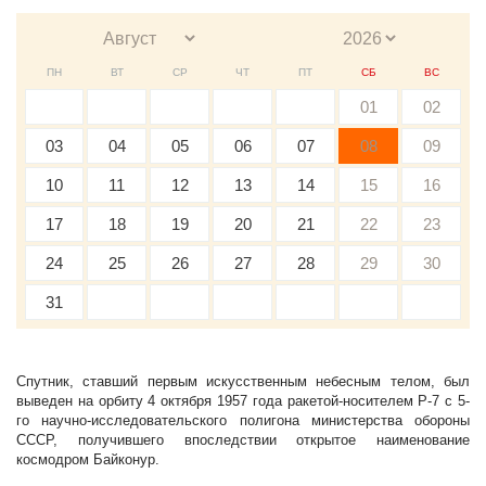
ПН
ВТ
СР
ЧТ
ПТ
СБ
ВС
01
02
03
04
05
06
07
08
09
10
11
12
13
14
15
16
17
18
19
20
21
22
23
24
25
26
27
28
29
30
31
Спутник, ставший первым искусственным небесным телом, был
выведен на орбиту 4 октября 1957 года ракетой-носителем Р-7 с 5-
го научно-исследовательского полигона министерства обороны
СССР, получившего впоследствии открытое наименование
космодром Байконур.