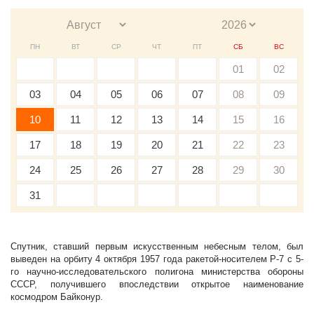
ПН
ВТ
СР
ЧТ
ПТ
СБ
ВС
01
02
03
04
05
06
07
08
09
10
11
12
13
14
15
16
17
18
19
20
21
22
23
24
25
26
27
28
29
30
31
Спутник, ставший первым искусственным небесным телом, был
выведен на орбиту 4 октября 1957 года ракетой-носителем Р-7 с 5-
го научно-исследовательского полигона министерства обороны
СССР, получившего впоследствии открытое наименование
космодром Байконур.