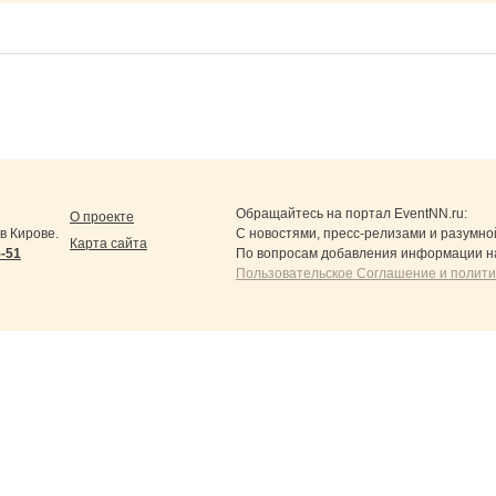
Обращайтесь на портал
EventNN.ru
:
О проекте
в Кирове.
С новостями, пресс-релизами и разумно
Карта сайта
5-51
По вопросам добавления информации н
Пользовательское Соглашение и полит