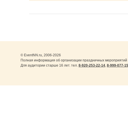
© EventNN.ru, 2006-2026
Полная информация об организации праздничных мероприятий 
Для аудитории старше 16 лет. тел.
8-920-253-22-14
,
8-999-077-1