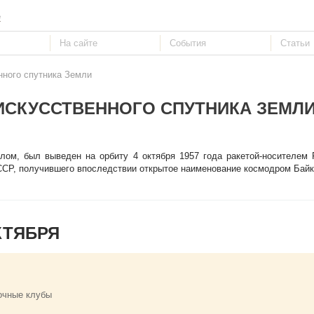
е
нного спутника Земли
ИСКУССТВЕННОГО СПУТНИКА ЗЕМЛ
ом, был выведен на орбиту 4 октября 1957 года ракетой-носителем Р
ССР, получившего впоследствии открытое наименование космодром Байк
КТЯБРЯ
очные клубы