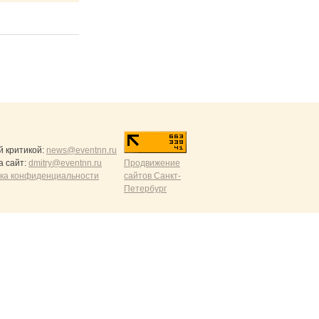
й критикой:
news@eventnn.ru
а сайт:
dmitry@eventnn.ru
Продвижение
ика конфиденциальности
сайтов Санкт-
Петербург