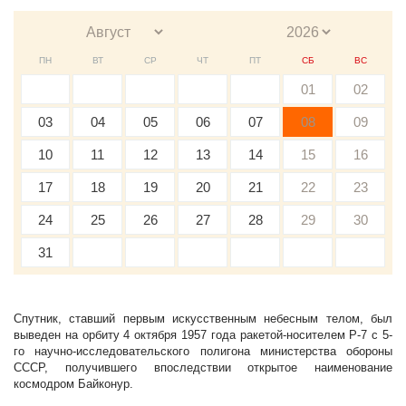
ПН
ВТ
СР
ЧТ
ПТ
СБ
ВС
01
02
03
04
05
06
07
08
09
10
11
12
13
14
15
16
17
18
19
20
21
22
23
24
25
26
27
28
29
30
31
Спутник, ставший первым искусственным небесным телом, был
выведен на орбиту 4 октября 1957 года ракетой-носителем Р-7 с 5-
го научно-исследовательского полигона министерства обороны
СССР, получившего впоследствии открытое наименование
космодром Байконур.