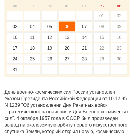
ПН
ВТ
СР
ЧТ
ПТ
СБ
ВС
01
02
03
04
05
06
07
08
09
10
11
12
13
14
15
16
17
18
19
20
21
22
23
24
25
26
27
28
29
30
31
День военно-космических сил России установлен
Указом Президента Российской Федерации от 10.12.95
N 1239 "Об установлении Дня Ракетных войск
стратегического назначения и Дня Военно-космических
сил". 4 октября 1957 года в СССР был произведен
вывод на околоземную орбиту первого искусственного
спутника Земли, который открыл новую, космическую