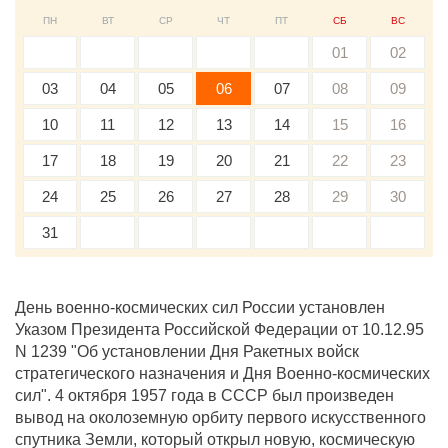
ПН
ВТ
СР
ЧТ
ПТ
СБ
ВС
01
02
03
04
05
06
07
08
09
10
11
12
13
14
15
16
17
18
19
20
21
22
23
24
25
26
27
28
29
30
31
День военно-космических сил России установлен
Указом Президента Российской Федерации от 10.12.95
N 1239 "Об установлении Дня Ракетных войск
стратегического назначения и Дня Военно-космических
сил". 4 октября 1957 года в СССР был произведен
вывод на околоземную орбиту первого искусственного
спутника Земли, который открыл новую, космическую