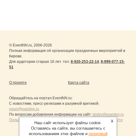
© EventNN.ru, 2006-2026
Полная информация об организации праздничных мероприятий в
Кирове.
Для аудитории старше 16 лет. тел.
8-920-253-22-14
,
8-999-077-15-
51
О проекте
Карта сайта
Обращайтесь на портал
EventNN.ru
:
С новостями, пресс-релизами и разумной критикой:
news@eventnn.ru
По вопросам добавления информации на сайт:
dmitry@eventnn.ru
Пользовательское Соглашение и политика конфиденциальности
X
Наш сайт использует файлы cookie.
Оставаясь на сайте, вы соглашаетесь с
использованием этих файлов и
политикой