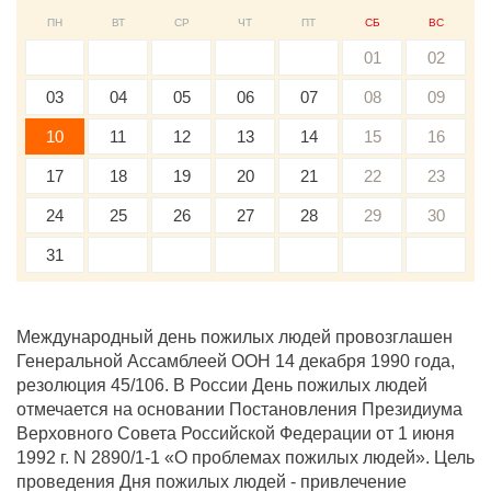
ПН
ВТ
СР
ЧТ
ПТ
СБ
ВС
01
02
03
04
05
06
07
08
09
10
11
12
13
14
15
16
17
18
19
20
21
22
23
24
25
26
27
28
29
30
31
Международный день пожилых людей провозглашен
Генеральной Ассамблеей ООН 14 декабря 1990 года,
резолюция 45/106. В России День пожилых людей
отмечается на основании Постановления Президиума
Верховного Совета Российской Федерации от 1 июня
1992 г. N 2890/1-1 «О проблемах пожилых людей». Цель
проведения Дня пожилых людей - привлечение