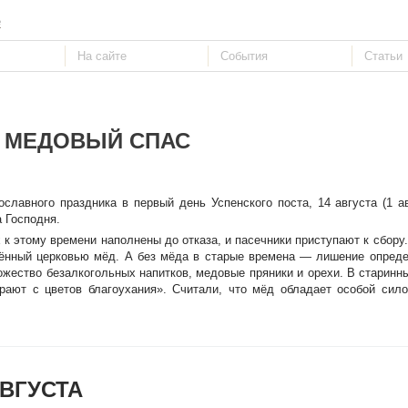
е
МЕДОВЫЙ СПАС
славного праздника в первый день Успенского поста, 14 августа (1 а
а Господня.
к этому времени наполнены до отказа, и пасечники приступают к сбору.
ённый церковью мёд. А без мёда в старые времена — лишение опреде
ожество безалкогольных напитков, медовые пряники и орехи. В старинн
ирают с цветов благоухания». Считали, что мёд обладает особой сил
ВГУСТА