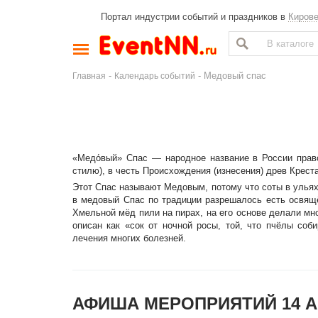
Портал индустрии событий и праздников в
Киров
-
- Медовый спас
Главная
Календарь событий
«Медо́вый» Спас — народное название в России право
стилю), в честь Происхождения (изнесения) древ Крест
Этот Спас называют Медовым, потому что соты в ульях 
в медовый Спас по традиции разрешалось есть освящ
Хмельной мёд пили на пирах, на его основе делали мн
описан как «сок от ночной росы, той, что пчёлы соб
лечения многих болезней.
АФИША МЕРОПРИЯТИЙ 14 А