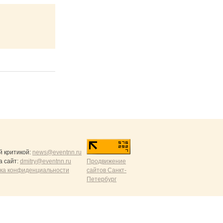
й критикой:
news@eventnn.ru
а сайт:
dmitry@eventnn.ru
Продвижение
ика конфиденциальности
сайтов Санкт-
Петербург