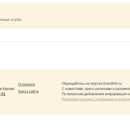
очные клубы
Обращайтесь на портал
EventNN.ru
:
О проекте
в Кирове.
С новостями, пресс-релизами и разумно
Карта сайта
5-51
По вопросам добавления информации н
Пользовательское Соглашение и полит