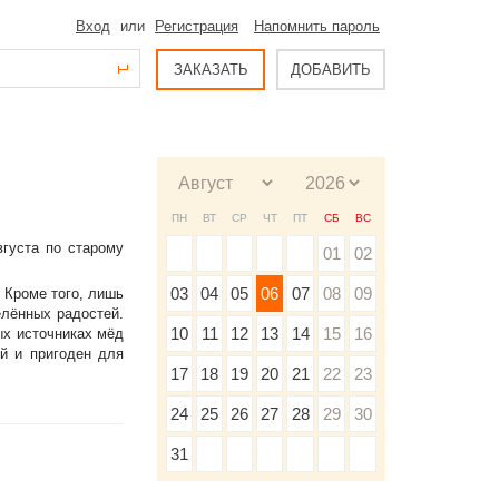
Вход
или
Регистрация
Напомнить пароль
ЗАКАЗАТЬ
ДОБАВИТЬ
ПН
ВТ
СР
ЧТ
ПТ
СБ
ВС
вгуста по старому
01
02
03
04
05
06
07
08
09
 Кроме того, лишь
лённых радостей.
10
11
12
13
14
15
16
ых источниках мёд
ой и пригоден для
17
18
19
20
21
22
23
24
25
26
27
28
29
30
31