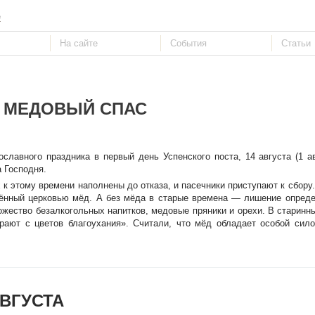
е
МЕДОВЫЙ СПАС
славного праздника в первый день Успенского поста, 14 августа (1 а
а Господня.
к этому времени наполнены до отказа, и пасечники приступают к сбору.
ённый церковью мёд. А без мёда в старые времена — лишение опреде
ожество безалкогольных напитков, медовые пряники и орехи. В старинн
ирают с цветов благоухания». Считали, что мёд обладает особой сил
ВГУСТА