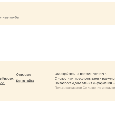
очные клубы
Обращайтесь на портал
EventNN.ru
:
О проекте
в Кирове.
С новостями, пресс-релизами и разумно
Карта сайта
5-51
По вопросам добавления информации н
Пользовательское Соглашение и полит