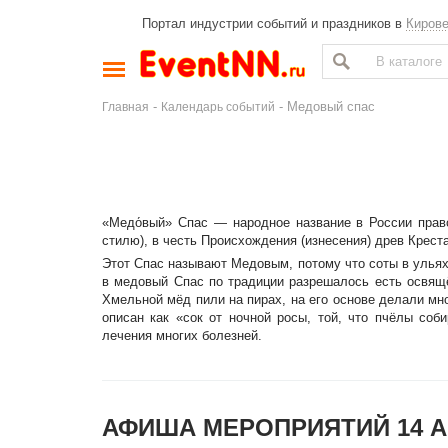
Портал индустрии событий и праздников в
Киров
-
- Медовый спас
Главная
Календарь событий
«Медо́вый» Спас — народное название в России право
стилю), в честь Происхождения (изнесения) древ Крест
Этот Спас называют Медовым, потому что соты в ульях 
в медовый Спас по традиции разрешалось есть освящ
Хмельной мёд пили на пирах, на его основе делали мн
описан как «сок от ночной росы, той, что пчёлы соб
лечения многих болезней.
АФИША МЕРОПРИЯТИЙ 14 А