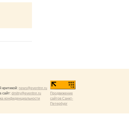
й критикой:
news@eventnn.ru
а сайт:
dmitry@eventnn.ru
Продвижение
ика конфиденциальности
сайтов Санкт-
Петербург