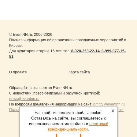
© EventNN.ru, 2006-2026
Полная информация об организации праздничных мероприятий в
Кирове.
Для аудитории старше 16 лет. тел.
8-920-253-22-14
,
8-999-077-15-
51
О проекте
Карта сайта
Обращайтесь на портал
EventNN.ru
:
С новостями, пресс-релизами и разумной критикой:
news@eventnn.ru
По вопросам добавления информации на сайт:
dmitry@eventnn.ru
Пользовательское Соглашение и политика конфиденциальности
X
Наш сайт использует файлы cookie.
Оставаясь на сайте, вы соглашаетесь с
использованием этих файлов и
политикой
конфиденциальности
.
Продвижение сайтов Санкт-Петербург