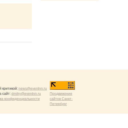
й критикой:
news@eventnn.ru
а сайт:
dmitry@eventnn.ru
Продвижение
ика конфиденциальности
сайтов Санкт-
Петербург