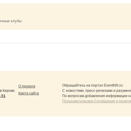
очные клубы
Обращайтесь на портал
EventNN.ru
:
О проекте
в Кирове.
С новостями, пресс-релизами и разумно
Карта сайта
5-51
По вопросам добавления информации н
Пользовательское Соглашение и полит