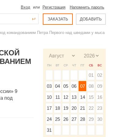
Вход
или
Регистрация
Напомнить пароль
ЗАКАЗАТЬ
ДОБАВИТЬ
 под командованием Петра Первого над шведами у мыса
ЙСКОЙ
ОВАНИЕМ
ПН
ВТ
СР
ЧТ
ПТ
СБ
ВС
01
02
03
04
05
06
07
08
09
оссии» 9
10
11
12
13
14
15
16
та под
17
18
19
20
21
22
23
24
25
26
27
28
29
30
31