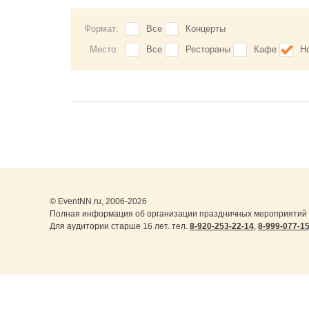
Формат:
Все
Концерты
Место:
Все
Рестораны
Кафе
Н
© EventNN.ru, 2006-2026
Полная информация об организации праздничных мероприятий 
Для аудитории старше 16 лет. тел.
8-920-253-22-14
,
8-999-077-1