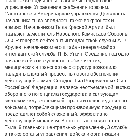
были также подчинены Главное интендантское
управление, Управление снабжения горючим,
Санитарное и Ветеринарное управления. Должность
начальника тыла вводилась также во фронтах и
армиях. Начальником Тыла Красной Армии, был
назначен заместитель Народного Комиссара Обороны
СССР генерал-лейтенант интендантской службы А. В.
Хрулев, начальником его штаба - генерал-майор
интендантской службы П. В. Уткин. Сведение под одно
начало всей совокупности снабженческих,
медицинских и транспортных структур позволило
наладить сложный процесс тылового обеспечения
действующей армии. Сегодня Тыл Вооруженных Сил
Российской Федерации, являясь неотъемлемой частью
оборонного потенциала государства и связующим
звеном между экономикой страны и непосредственно
войсками, потребляющими производимую продукцию,
представляет собой слаженный, эффективно
действующий механизм. В его состав входят штаб
Тыла, 9 главных и центральных управлений, 3 службы,
а также органы управления, войска и организации