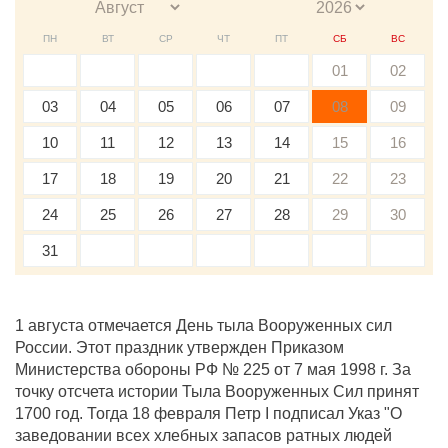
ПН
ВТ
СР
ЧТ
ПТ
СБ
ВС
01
02
03
04
05
06
07
08
09
10
11
12
13
14
15
16
17
18
19
20
21
22
23
24
25
26
27
28
29
30
31
1 августа отмечается День тыла Вооруженных сил
России. Этот праздник утвержден Приказом
Министерства обороны РФ № 225 от 7 мая 1998 г. За
точку отсчета истории Тыла Вооруженных Сил принят
1700 год. Тогда 18 февраля Петр I подписал Указ "О
заведовании всех хлебных запасов ратных людей