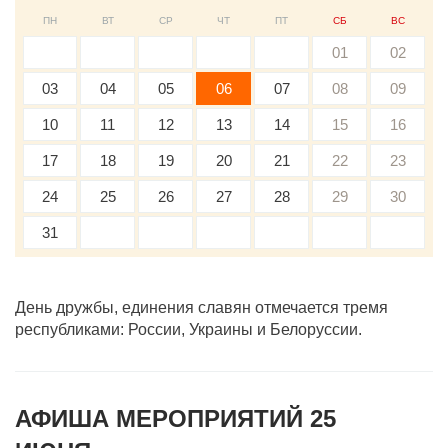
ПН
ВТ
СР
ЧТ
ПТ
СБ
ВС
01
02
03
04
05
06
07
08
09
10
11
12
13
14
15
16
17
18
19
20
21
22
23
24
25
26
27
28
29
30
31
День дружбы, единения славян отмечается тремя
республиками: России, Украины и Белоруссии.
АФИША МЕРОПРИЯТИЙ 25