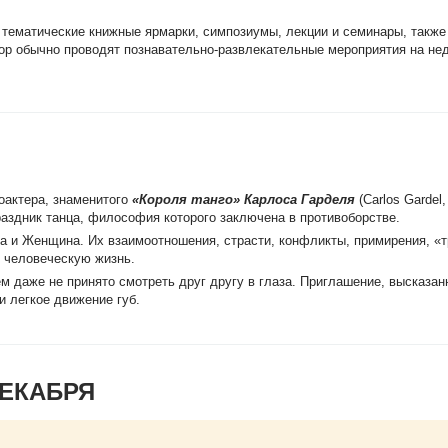
 тематические книжные ярмарки, симпозиумы, лекции и семинары, также
ор обычно проводят познавательно-развлекательные мероприятия на не
ноактера, знаменитого
«Короля танго» Карлоса Гарделя
(Carlos Gardel
здник танца, философия которого заключена в противоборстве.
на и Женщина. Их взаимоотношения, страсти, конфликты, примирения, «
т человеческую жизнь.
ем даже не принято смотреть друг другу в глаза. Приглашение, высказан
и легкое движение губ.
ДЕКАБРЯ