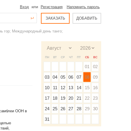
Вход
или
Регистрация
Напомнить пароль
ЗАКАЗАТЬ
ДОБАВИТЬ
ь гор; Международный день танго;
ПН
ВТ
СР
ЧТ
ПТ
СБ
ВС
01
02
03
04
05
06
07
08
09
10
11
12
13
14
15
16
17
18
19
20
21
22
23
24
25
26
27
28
29
30
Ассамблеи ООН в
31
 целью
твий,