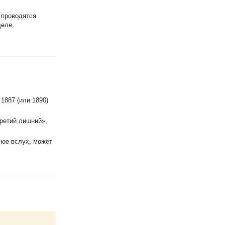
 проводятся
деле,
, 1887 (или 1890)
третий лишний»,
ное вслух, может