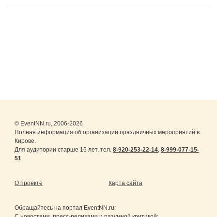
© EventNN.ru, 2006-2026
Полная информация об организации праздничных мероприятий в
Кирове.
Для аудитории старше 16 лет. тел.
8-920-253-22-14
,
8-999-077-15-
51
О проекте
Карта сайта
Обращайтесь на портал
EventNN.ru
:
С новостями, пресс-релизами и разумной критикой: